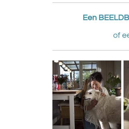
Een BEELDB
of e