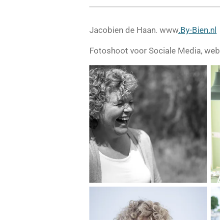
Jacobien de Haan. www
.By-Bien.nl
Fotoshoot voor Sociale Media, webs