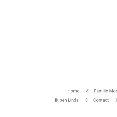
Ga
direct
naar
de
hoofdinhoud
Home
Familie Mom
Ik ben Linda
Contact