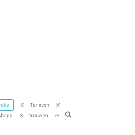
afie
Tarieven
shops
trouwen