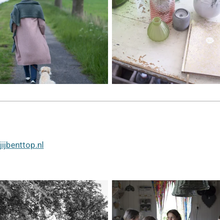
j
ijbenttop.nl