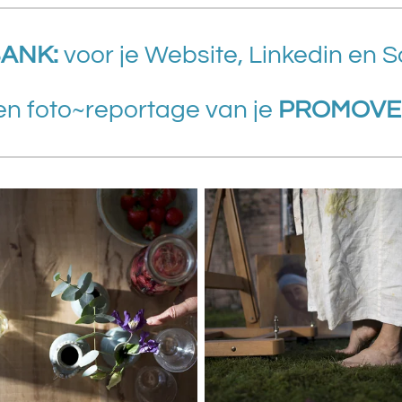
ANK:
voor je Website, Linkedin en S
en foto~reportage van je
PROMOVE